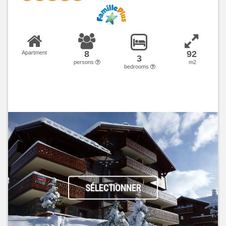
8
92
Apartment
3
persons
m2
bedrooms
SÉLECTIONNER