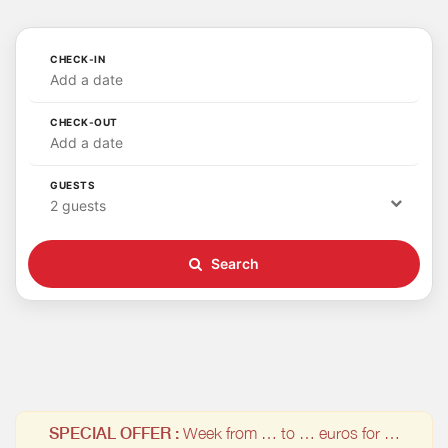
CHECK-IN
Add a date
CHECK-OUT
Add a date
GUESTS
2 guests
Search
SPECIAL OFFER :
Week from … to … euros for …