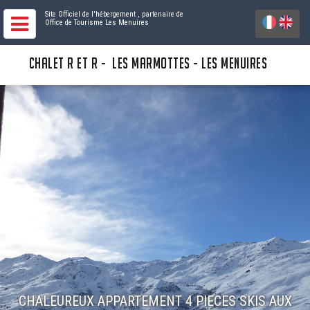
Site Officiel de l'hébergement
, partenaire de
Office de Tourisme Les Menuires
CHALET R ET R - LES MARMOTTES - LES MENUIRES
CHALEUREUX APPARTEMENT 4 PIECES SKIS AUX