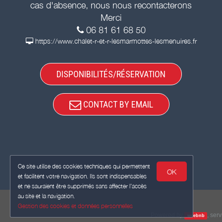
cas d'absence, nous nous recontacterons
Merci
06 81 61 68 50
https://www.chalet-r-et-r-lesmarmottes-lesmenuires.fr
DISPONIBILITÉS/RÉSERVATION
CONTACT BY EMAIL
Ce site utilise des cookies techniques qui permettent
OK
et facilitent votre navigation. Ils sont indispensables
et ne sauraient être supprimés sans affecter l’accès
au site et la navigation.
Gestion des cookies et données personnelles
Powered by
,
serv
weebnb